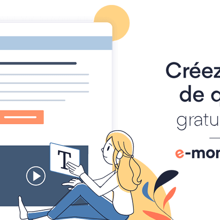
Accueil
Newsletter
Agenda
Annuaire des sites am
dans les échanges.
 c’est le
cristol
.
istols".
ange qui s’est fait.
éditeur, l’idéal étant toutefois de pouvoir l’équilibrer.