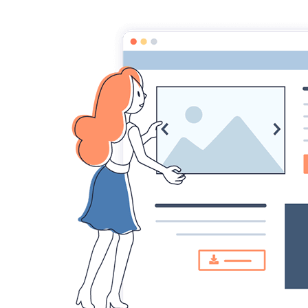
Accueil
Pages
Les échanges
Les échanges
Aucune notion d’argent n’intervient 
Ils
se mesurent en unités locales. À
Créteil
,
Une heure de service rendu équivaut à 60 "cr
Cette monnaie fictive ne sert qu’à noter l’éch
Le compte du SEListe peut être débiteur ou cr