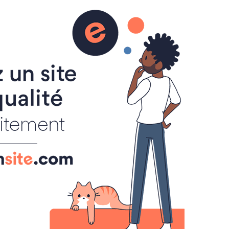
is
Livre d'or
Forum
Réservation
Quoi de neuf ???
Moret sur Loing
Le SEL en quelques mots
Que sont les SEL ?
Les réunions
Les échanges