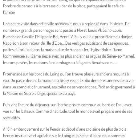
l’ombre de parasols à la terrasse du bar de la place, partageaient le café de
l’amitié
Une petite visite dans cette ville médiévale, nous a replongé dans l’histoire . De
nombreux grands personnages sont passés à Moret, Louis VI, Saint-Louis,
Blanche de Castille, Philippe le Bel, Henri IV, Sully qui fut propriétaire du donjon,
Napoléon à son retour de l’Ile d’Elbe,… Des vestiges subsistent de ces époques,
portes et fortifications, la maison dite de François 1er, l’Eglise Notre-Dame
(commencée au 12ème siècle avec les plus anciennes orgues de Seine-et-Marne),
les rues pavées, les maisons à colombage ou à façades Renaissance…….
Promenade sur les bords du Loing ou l'on trouve plusieurs anciens moulins à
eau. On passe devant la maison où Sisley vécut les dix dernières années de sa vie
dans un complet dénuement, ses toiles ne se vendant pas. Petit arrêt gourmand à
la Maison de Sucre d’Orge, spécialité du pays.
Puis vint l’heure du déjeuner sur l’herbe, pris en commun au bord de l’eau avec
vue sur les bateaux. Comme d’habitude, tout le monde avait préparé une de ses
spécialités.
A 15 h embarquement sur le Renoir et début d’une croisière de plus de trois
heures instructive et agréable sur le Loing et la Seine. A bord nous sommes