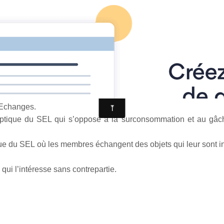
Accueil
Newsletter
Agenda
Annuaire des sites am
s le blé
’Echanges.
l’optique du SEL qui s’oppose à la surconsommation et au gâc
 du SEL où les membres échangent des objets qui leur sont in
qui l’intéresse sans contrepartie.